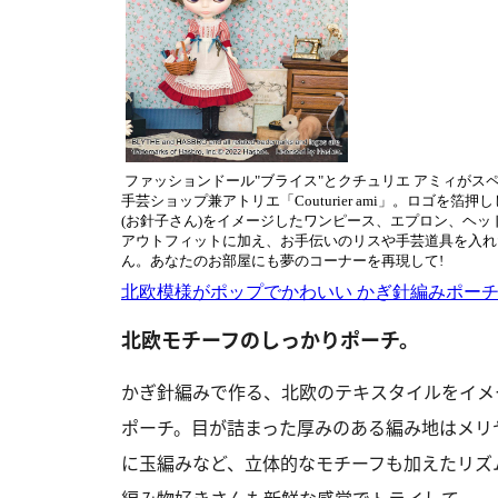
ファッションドール"ブライス"とクチュリエ アミィがス
手芸ショップ兼アトリエ「Couturier ami」。ロゴを箔
(お針子さん)をイメージしたワンピース、エプロン、ヘ
アウトフィットに加え、お手伝いのリスや手芸道具を入れ
ん。あなたのお部屋にも夢のコーナーを再現して!
北欧模様がポップでかわいい かぎ針編みポーチの
北欧モチーフのしっかりポーチ。
かぎ針編みで作る、北欧のテキスタイルをイメ
ポーチ。目が詰まった厚みのある編み地はメリ
に玉編みなど、立体的なモチーフも加えたリズ