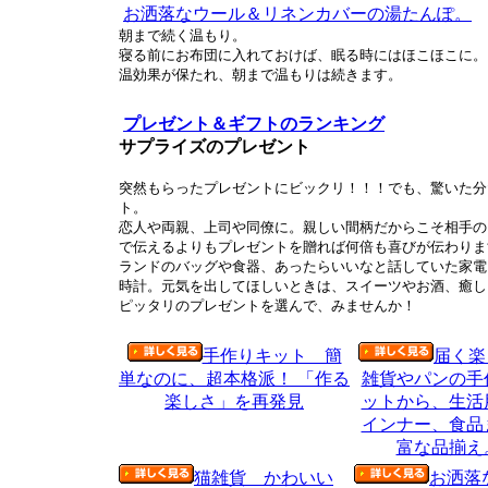
お洒落なウール＆リネンカバーの湯たんぽ。
朝まで続く温もり。
寝る前にお布団に入れておけば、眠る時にはほこほこに。
温効果が保たれ、朝まで温もりは続きます。
プレゼント＆ギフトのランキング
サプライズのプレゼント
突然もらったプレゼントにビックリ！！！でも、驚いた分
ト。
恋人や両親、上司や同僚に。親しい間柄だからこそ相手の
で伝えるよりもプレゼントを贈れば何倍も喜びが伝わりま
ランドのバッグや食器、あったらいいなと話していた家電
時計。元気を出してほしいときは、スイーツやお酒、癒し
ピッタリのプレゼントを選んで、みませんか！
手作りキット 簡
届く楽
単なのに、超本格派！ 「作る
雑貨やパンの手
楽しさ」を再発見
ットから、生活
インナー、食品
富な品揃え
猫雑貨 かわいい
お洒落