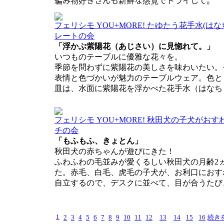
編み物好きさんも新鮮な感覚でトライして。
フェリシモ YOU+MORE! たゆたう花手水(は
レートの会
「浮かぶ紫陽花（あじさい）に見惚れて。」
いつものテーブルに優雅な花々を。
季節を問わずに紫陽花の美しさを味わいたい。
表情と色づかいが魅力のテーブルウェア。色と
皿は、水面に紫陽花を浮かべた花手水（はなち
フェリシモ YOU+MORE! 秋田犬の子犬がお
チの会
「もふもふ、きょとん」
秋田犬の赤ちゃんが遊びにきた！
ふわふわの毛並みが愛くるしい秋田犬の月齢2
た。赤毛、白毛、虎毛の子犬が、お利口におす
自立するので、デスクに並べて、目が合うたび
1
2
3
4
5
6
7
8
9
10
11
12
13
14
15
16
続き